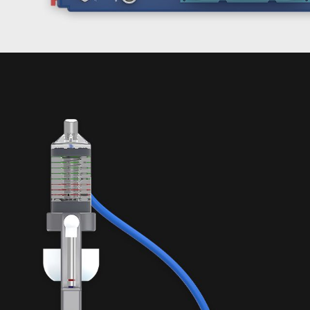
B
—
—
—